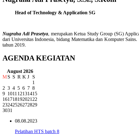
Head of Technology & Application SG
Nugraha Adi Prasetya
, merupakan Ketua Study Group (SG) Applica
dari Universitas Indonesia, bidang Matematika dan Komputer Sains.
tahun 2019.
AGENDA KEGIATAN
August 2026
M
S
S
R
K
J
S
1
2
3
4
5
6
7
8
9
10
11
12
13
14
15
16
17
18
19
20
21
22
23
24
25
26
27
28
29
30
31
08.08.2023
Pelatihan HTS batch 8