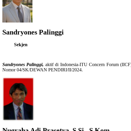
Sandryones Palinggi
Sekjen
Sandryones Palinggi,
aktif di Indonesia-ITU Concern Forum (IICF
Nomor
04/SK/DEWAN PENDIRI/II/2024
.
Nugraha Adi Prasetya, S.Si., S.Kom