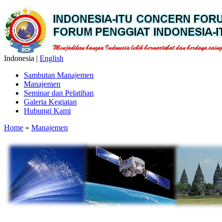
Indonesia |
English
Sambutan Manajemen
Manajemen
Seminar dan Pelatihan
Galeria Kegiatan
Hubungi Kami
Home
»
Manajemen